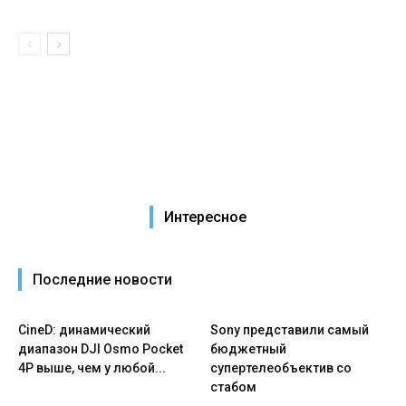
Интересное
Последние новости
CineD: динамический
Sony представили самый
диапазон DJI Osmo Pocket
бюджетный
4P выше, чем у любой...
супертелеобъектив со
стабом