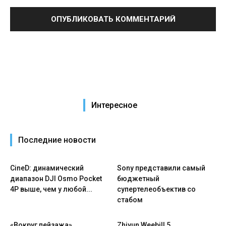
Интересное
Последние новости
CineD: динамический
Sony представили самый
диапазон DJI Osmo Pocket
бюджетный
4P выше, чем у любой...
супертелеобъектив со
стабом
«Вокруг пейзажа».
Zhiyun Weebill 5.