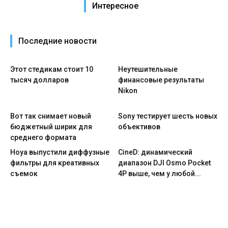
Интересное
Последние новости
Этот стедикам стоит 10
Неутешительные
тысяч долларов
финансовые результаты
Nikon
Вот так снимает новый
Sony тестирует шесть новых
бюджетный ширик для
объективов
среднего формата
Hoya выпустили диффузные
CineD: динамический
фильтры для креативных
диапазон DJI Osmo Pocket
съемок
4P выше, чем у любой...