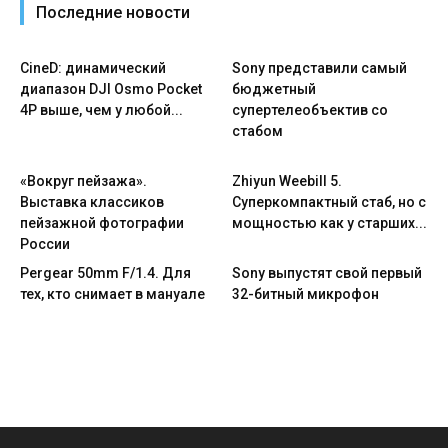
Последние новости
CineD: динамический
Sony представили самый
диапазон DJI Osmo Pocket
бюджетный
4P выше, чем у любой...
супертелеобъектив со
стабом
«Вокруг пейзажа».
Zhiyun Weebill 5.
Выставка классиков
Cуперкомпактный стаб, но с
пейзажной фотографии
мощностью как у старших...
России
Pergear 50mm F/1.4. Для
Sony выпустят свой первый
тех, кто снимает в мануале
32-битный микрофон