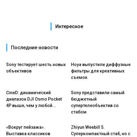
Интересное
Последние новости
Sony тестирует шесть новых
Hoya выпустили диффузные
объективов
фильтры для креативных
съемок
CineD: динамический
Sony представили самый
диапазон DJI Osmo Pocket
бюджетный
4P выше, чем у любой...
супертелеобъектив со
стабом
«Вокруг пейзажа».
Zhiyun Weebill 5.
Выставка классиков
Cуперкомпактный стаб, но с