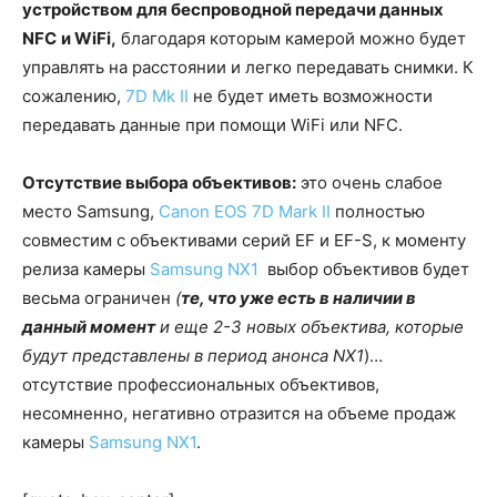
устройством для беспроводной передачи данных
NFC
и
WiFi
,
благодаря которым камерой можно будет
управлять на расстоянии и легко передавать снимки. К
сожалению,
7D Mk II
не будет иметь возможности
передавать данные при помощи WiFi или NFC.
Отсутствие выбора объективов
:
это очень слабое
место Samsung,
Canon EOS 7D Mark II
полностью
совместим с объективами серий EF и EF-S, к моменту
релиза камеры
Samsung NX1
выбор объективов будет
весьма ограничен
(
те, что уже есть в наличии в
данный момент
и еще 2-3 новых объектива, которые
будут представлены в период анонса
NX
1
)…
отсутствие профессиональных объективов,
несомненно, негативно отразится на объеме продаж
камеры
Samsung NX1
.