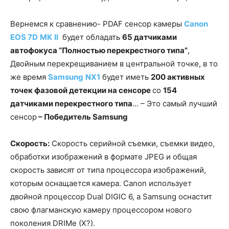
Вернемся к сравнению- PDAF сенсор камеры
Canon
EOS
7
D
MK
II
будет обладать
65 датчиками
автофокуса “Полностью перекрестного типа”
,
Двойным перекрещиванием в центральной точке, в то
же время
Samsung
NX
1
будет иметь
200 активных
точек фазовой детекции на сенсоре
со
154
датчиками перекрестного типа
… – Это самый лучший
сенсор
– Победитель
Samsung
Скорость:
Скорость серийной съемки, съемки видео,
обработки изображений в формате JPEG и общая
скорость зависят от типа процессора изображений,
которым оснащается камера. Canon использует
двойной процессор Dual DIGIC 6, а Samsung оснастит
свою флагманскую камеру процессором нового
поколения DRIMe (X?).