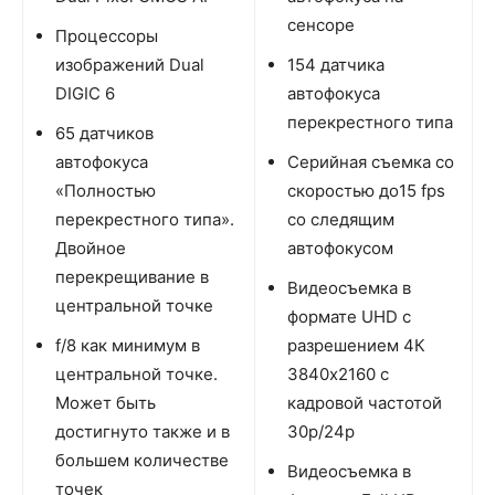
сенсоре
Процессоры
изображений Dual
154 датчика
DIGIC 6
автофокуса
перекрестного типа
65 датчиков
автофокуса
Серийная съемка со
«Полностью
скоростью до15 fps
перекрестного типа».
со следящим
Двойное
автофокусом
перекрещивание в
Видеосъемка в
центральной точке
формате UHD с
f/8 как минимум в
разрешением 4К
центральной точке.
3840х2160 с
Может быть
кадровой частотой
достигнуто также и в
30р/24р
большем количестве
Видеосъемка в
точек