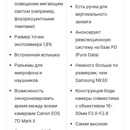
освещении мигающим
Есть ручка для
светом (например,
вертикального
флуоресцентными
захвата
лампами)
Анонсирует
Размер точки
революционную
экспозамера 1,8%
систему на базе PD
Встроенная вспышка
(Pure Data)
Разъемы для
Немного больше по
микрофона и
размерам, чем
наушников
Samsung NX30
Возможность
Конструкция боди
синхронизировать
камеры совместима
время между всеми
с объективом 16-
камерами Canon EOS
50мм F2.0-F2.8
7D Mark II
Самая высокая