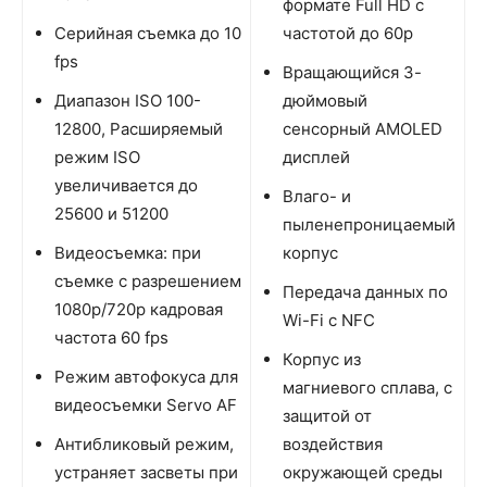
формате Full HD с
Серийная съемка до 10
частотой до 60р
fps
Вращающийся 3-
Диапазон ISO 100-
дюймовый
12800, Расширяемый
сенсорный AMOLED
режим ISO
дисплей
увеличивается до
Влаго- и
25600 и 51200
пыленепроницаемый
Видеосъемка: при
корпус
съемке с разрешением
Передача данных по
1080р/720р кадровая
Wi-Fi с NFC
частота 60 fps
Корпус из
Режим автофокуса для
магниевого сплава, с
видеосъемки Servo AF
защитой от
Антибликовый режим,
воздействия
устраняет засветы при
окружающей среды