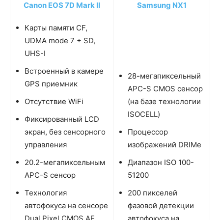
Canon EOS 7D Mark II
Samsung NX1
Карты памяти CF,
UDMA mode 7 + SD,
UHS-I
Встроенный в камере
28-мегапиксельный
GPS приемник
APC-S CMOS сенсор
Отсутствие WiFi
(на базе технологии
ISOCELL)
Фиксированный LCD
экран, без сенсорного
Процессор
управления
изображений DRIMe
20.2-мегапиксельным
Диапазон ISO 100-
APC-S сенсор
51200
Технология
200 пикселей
автофокуса на сенсоре
фазовой детекции
Dual Pixel CMOS AF
автофокуса на