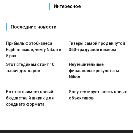
Интересное
Последние новости
Прибыль фотобизнеса
Тизеры самой продвинутой
Fujifilm выше, чем у Nikon в
360-градусной камеры
5 раз
Этот стедикам стоит 10
Неутешительные
тысяч долларов
финансовые результаты
Nikon
Вот так снимает новый
Sony тестирует шесть новых
бюджетный ширик для
объективов
среднего формата