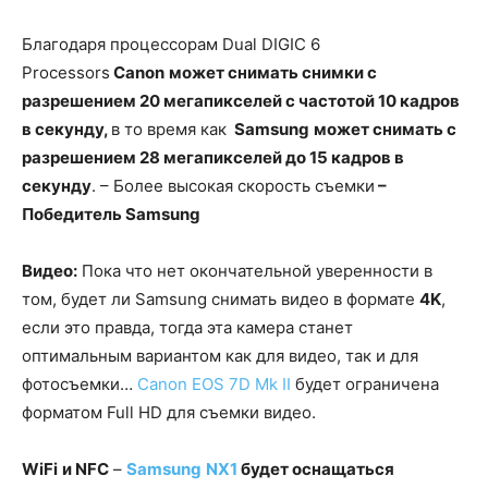
Благодаря процессорам Dual DIGIC 6
Processors
Canon
может снимать снимки с
разрешением 20 мегапикселей с частотой 10 кадров
в секунду,
в то время как
Samsung
может снимать с
разрешением 28 мегапикселей до 15 кадров в
секунду
. – Более высокая скорость съемки
–
Победитель
Samsung
Видео:
Пока что нет окончательной уверенности в
том, будет ли Samsung снимать видео в формате
4
K
,
если это правда, тогда эта камера станет
оптимальным вариантом как для видео, так и для
фотосъемки…
Canon EOS 7D Mk II
будет ограничена
форматом Full HD для съемки видео.
WiFi
и
NFC
–
Samsung
NX
1
будет оснащаться