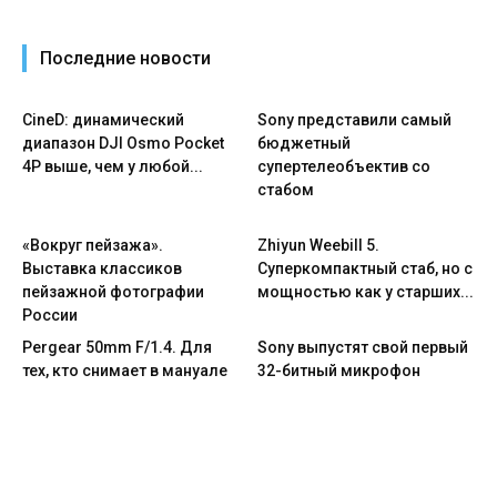
Последние новости
CineD: динамический
Sony представили самый
диапазон DJI Osmo Pocket
бюджетный
4P выше, чем у любой...
супертелеобъектив со
стабом
«Вокруг пейзажа».
Zhiyun Weebill 5.
Выставка классиков
Cуперкомпактный стаб, но с
пейзажной фотографии
мощностью как у старших...
России
Pergear 50mm F/1.4. Для
Sony выпустят свой первый
тех, кто снимает в мануале
32-битный микрофон