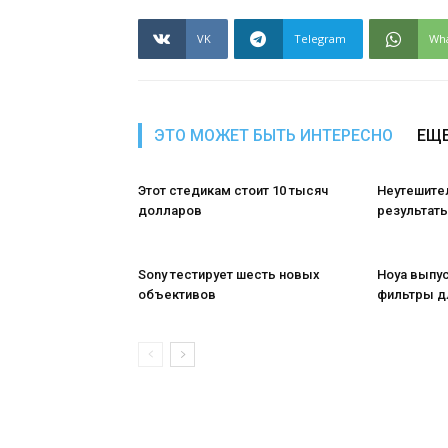
VK
Telegram
Wh
ЭТО МОЖЕТ БЫТЬ ИНТЕРЕСНО
ЕЩЕ
Этот стедикам стоит 10 тысяч
Неутешите
долларов
результаты
Sony тестирует шесть новых
Hoya выпу
объективов
фильтры д