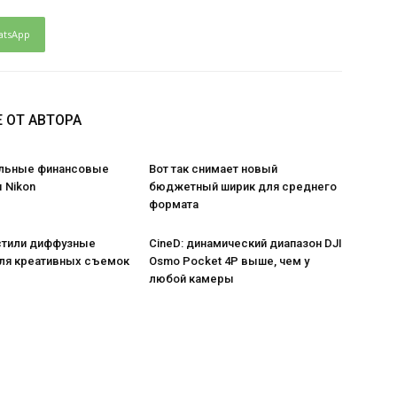
atsApp
 ОТ АВТОРА
льные финансовые
Вот так снимает новый
 Nikon
бюджетный ширик для среднего
формата
стили диффузные
CineD: динамический диапазон DJI
ля креативных съемок
Osmo Pocket 4P выше, чем у
любой камеры