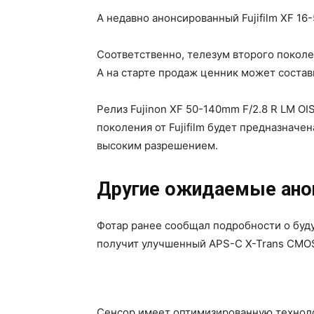
А недавно анонсированный Fujifilm XF 16-
Соответственно, телезум второго поколе
А на старте продаж ценник может состави
Релиз Fujinon XF 50-140mm F/2.8 R LM OIS
поколения от Fujifilm будет предназнач
высоким разрешением.
Другие ожидаемые анон
Фотар ранее сообщал подробности о бу
получит улучшенный APS-C X-Trans CMOS
Сенсор имеет оптимизированную технол