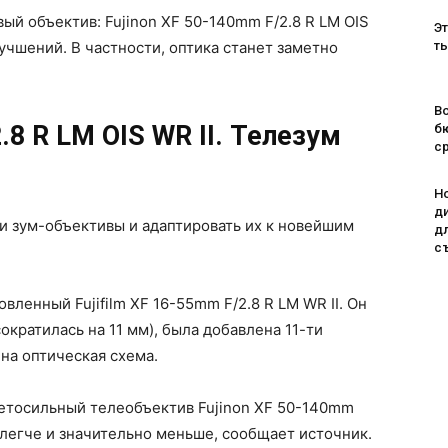
вый объектив: Fujinon XF 50-140mm F/2.8 R LM OIS
Эт
учшений. В частности, оптика станет заметно
т
Во
2.8 R LM OIS WR
II. Телезум
б
с
H
д
ои зум-объективы и адаптировать их к новейшим
д
с
вленный Fujifilm XF 16-55mm F/2.8 R LM WR II. Он
сократилась на 11 мм), была добавлена 11-ти
на оптическая схема.
етосильный телеобъектив Fujinon XF 50-140mm
ь легче и значительно меньше, сообщает источник.