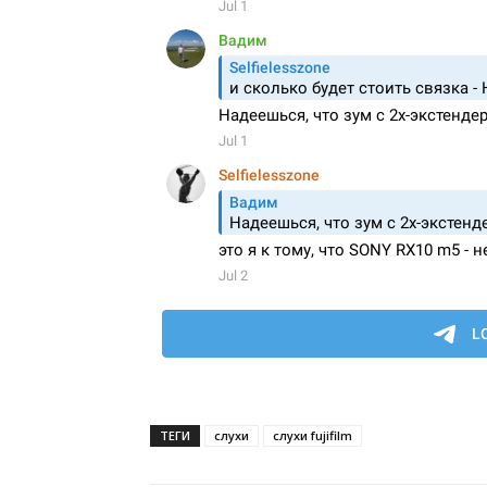
ТЕГИ
слухи
слухи fujifilm