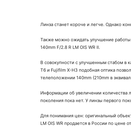
Линза станет короче и легче. Однако ко
Также можно ожидать улучшение работы с
140mm F/2.8 R LM OIS WR II.
В совокупности с улучшенным стабом в ка
T6 и Fujifilm X-H3 подобная оптика позв
телеположении 140mm (210mm в эквивале
Информации об увеличении количества л
поколения пока нет. У линзы первого по
Для понимания цен: оригинальный объект
LM OIS WR продается в России по цене от