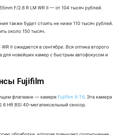
55mm F/2.8 R LM WR II — от 104 тысяч рублей.
ния также будет стоить не ниже 110 тысяч рублей.
ть около 150 тысяч.
 WR II ожидается в сентябре. Вся оптика второго
ена для новейших камер с быстрым автофокусом и
сы Fujifilm
дущем флагмане — камере
Fujifilm X-T6
. Эта камера
 6 HR BSI 40-мегапиксельный сенсор.
огию обработки, которая повышает соотношение