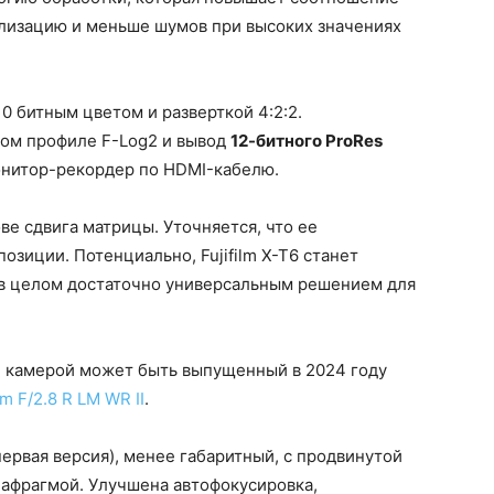
ализацию и меньше шумов при высоких значениях
10 битным цветом и разверткой 4:2:2.
ом профиле F-Log2 и вывод
12-битного ProRes
нитор-рекордер по HDMI-кабелю.
ве сдвига матрицы. Уточняется, что ее
озиции. Потенциально, Fujifilm X-T6 станет
 в целом достаточно универсальным решением для
й камерой может быть выпущенный в 2024 году
m F/2.8 R LM WR II
.
ервая версия), менее габаритный, с продвинутой
иафрагмой. Улучшена автофокусировка,