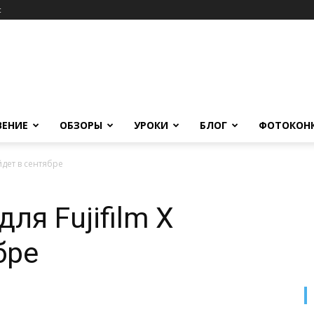
c
ВЕНИЕ
ОБЗОРЫ
УРОКИ
БЛОГ
ФОТОКОН
йдет в сентябре
ля Fujifilm X
бре