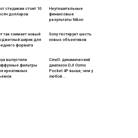
от стедикам стоит 10
Неутешительные
ысяч долларов
финансовые
результаты Nikon
т так снимает новый
Sony тестирует шесть
юджетный ширик для
новых объективов
реднего формата
oya выпустили
CineD: динамический
иффузные фильтры
диапазон DJI Osmo
ля креативных
Pocket 4P выше, чем у
ъемок
любой...