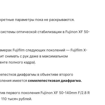
нкретные параметры пока не раскрываются.
истемы оптической стабилизации в Fujinon XF 50-
мерах Fujifilm следующих поколений — Fujifilm X-
олит снимать с рук даже в максимальном
нте полного кадра).
епестков диафрагмы в объективе второго
коления имеется
семилепестковая диафрагма.
ив первого поколения Fujinon XF 50-140mm F/2.8 R
 110 тысяч рублей.