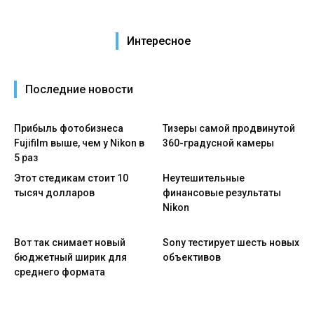
Интересное
Последние новости
Прибыль фотобизнеса
Тизеры самой продвинутой
Fujifilm выше, чем у Nikon в
360-градусной камеры
5 раз
Этот стедикам стоит 10
Неутешительные
тысяч долларов
финансовые результаты
Nikon
Вот так снимает новый
Sony тестирует шесть новых
бюджетный ширик для
объективов
среднего формата