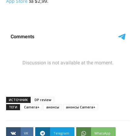
App Store
за $2,99.
ИСТОЧНИК
DP review
ТЕГИ
Camera+
анонсы
анонсы Camera+
VK
Telegram
WhatsApp