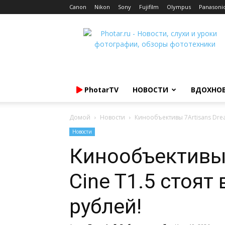
Canon
Nikon
Sony
Fujifilm
Olympus
Panasoni
Photar.ru
PhotarTV
НОВОСТИ
ВДОХНО
Домой
Новости
Кинообъективы 7Artisans Dream
Новости
Кинообъективы 
Cine T1.5 стоят 
рублей!