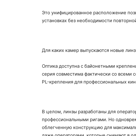
Это унифицированное расположение позв
установках без необходимости повторно
Для каких камер выпускаются новые линзы
Оптика доступна с байонетными креплениям
серия совместима фактически со всеми 
PL-крепления для профессиональных кин
В целом, линзы разработаны для операто
профессиональными ригами. Но одноврем
облегченную конструкцию для максимал
даже операторами, которые снимают в од