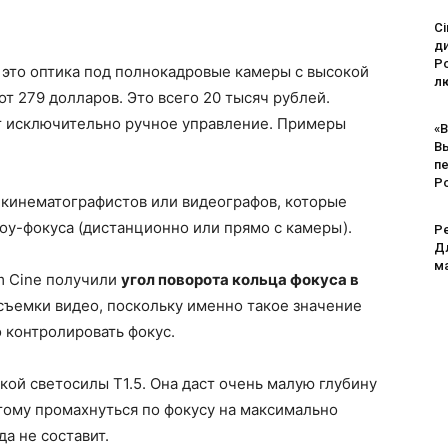
Ci
д
Po
— это оптика под полнокадровые камеры с высокой
лю
т 279 долларов. Это всего 20 тысяч рублей.
т исключительно ручное управление. Примеры
«В
В
п
Р
кинематографистов или видеографов, которые
оу-фокуса (дистанционно или прямо с камеры).
Pe
Дл
м
am Cine получили
угол поворота кольца фокуса в
 съемки видео, поскольку именно такое значение
 контролировать фокус.
кой светосилы T1.5. Она даст очень малую глубину
тому промахнуться по фокусу на максимально
а не составит.