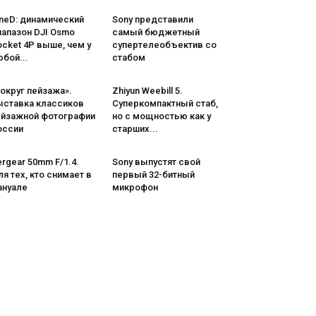
neD: динамический
Sony представили
иапазон DJI Osmo
самый бюджетный
cket 4P выше, чем у
супертелеобъектив со
бой...
стабом
округ пейзажа».
Zhiyun Weebill 5.
ыставка классиков
Cуперкомпактный стаб,
ейзажной фотографии
но с мощностью как у
оссии
старших...
rgear 50mm F/1.4.
Sony выпустят свой
я тех, кто снимает в
первый 32-битный
ануале
микрофон