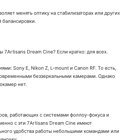
оляет менять оптику на стабилизаторах или других
й балансировки.
 7Artisans Dream Cine? Если кратко: для всех.
и: Sony E, Nikon Z, L-mount и Canon RF. То есть,
современными беззеркальными камерами. Однако
окамер нет.
ров, работающих с системами фоллоу-фокуса и
енно с эти 7Artisans Dream Cine имеют
ьного удобства работы небольшими командами или
иночку.