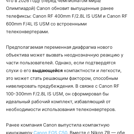
что в 2026 году (перед чемпионатом мира/
Олимпиадой) Canon обновит выпущенные ранее
телефиксы: Canon RF 400mm F/2.8L IS USM и Canon RF
600mm F/4L IS USM со встроенными
телеконвертерами.
Предполагаемая переменная диафрагма нового
объектива может вызвать неоднозначную реакцию у
части пользователей. Однако, если подтвердятся
слухи о его
выдающейся
компактности и легкости,
это может стать решающим фактором, способным
нивелировать предубеждения. В связке с Canon RF
100-300mm F/2.8L IS USM, он сформировал бы
идеальный рабочий комплект, избавляющий от
необходимости использования телеконвертеров.
Ранее компания Canon выпустила компактную
кинокамеру
Canon EOS C50
. Вместе с Nikon ZR — обе