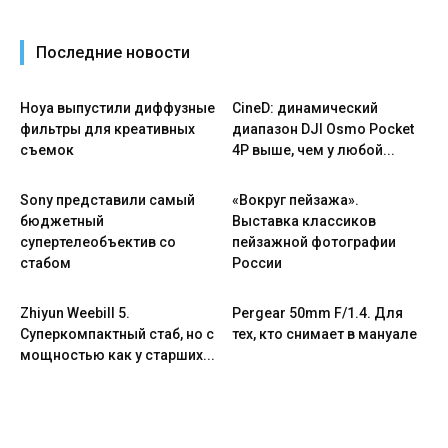
Последние новости
Hoya выпустили диффузные
CineD: динамический
фильтры для креативных
диапазон DJI Osmo Pocket
съемок
4P выше, чем у любой...
Sony представили самый
«Вокруг пейзажа».
бюджетный
Выставка классиков
супертелеобъектив со
пейзажной фотографии
стабом
России
Zhiyun Weebill 5.
Pergear 50mm F/1.4. Для
Cуперкомпактный стаб, но с
тех, кто снимает в мануале
мощностью как у старших...