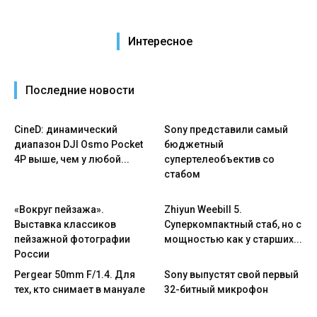
Интересное
Последние новости
CineD: динамический
Sony представили самый
диапазон DJI Osmo Pocket
бюджетный
4P выше, чем у любой...
супертелеобъектив со
стабом
«Вокруг пейзажа».
Zhiyun Weebill 5.
Выставка классиков
Cуперкомпактный стаб, но с
пейзажной фотографии
мощностью как у старших...
России
Pergear 50mm F/1.4. Для
Sony выпустят свой первый
тех, кто снимает в мануале
32-битный микрофон