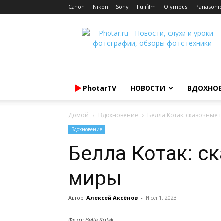
Canon
Nikon
Sony
Fujifilm
Olympus
Panasoni
Photar.ru
PhotarTV
НОВОСТИ
ВДОХНО
Домой
Вдохновение
Белла Котак: сказочные
Вдохновение
Белла Котак: с
миры
Автор
Алексей Аксёнов
-
Июл 1, 2023
Фото: Bella Kotak