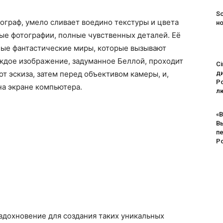
So
отограф, умело сливает воедино текстуры и цвета
н
ые фотографии, полные чувственных деталей. Её
ные фантастические миры, которые вызывают
ждое изображение, задуманное Беллой, проходит
Ci
т эскиза, затем перед объективом камеры, и,
д
Po
на экране компьютера.
лю
«В
В
п
Р
 вдохновение для создания таких уникальных