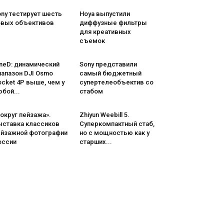
ny тестирует шесть
Hoya выпустили
овых объективов
диффузные фильтры
для креативных
съемок
neD: динамический
Sony представили
иапазон DJI Osmo
самый бюджетный
cket 4P выше, чем у
супертелеобъектив со
бой...
стабом
округ пейзажа».
Zhiyun Weebill 5.
ыставка классиков
Cуперкомпактный стаб,
ейзажной фотографии
но с мощностью как у
оссии
старших...