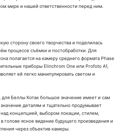
этом мире и нашей ответственности перед ним.
кую сторону своего творчества и поделилась
ём процессе съёмки и постобработки. Для
она полагается на камеру среднего формата Phase
ительные приборы Elinchrom One или Profoto A1,
зволяет ей легко манипулировать светом и
 для Беллы Котак большое значение имеет и сам
е значение деталям и тщательно продумывает
 над концепцией, выбором локации, стилем,
 в голове ясное видение будущего произведения и
тления через объектив камеры.