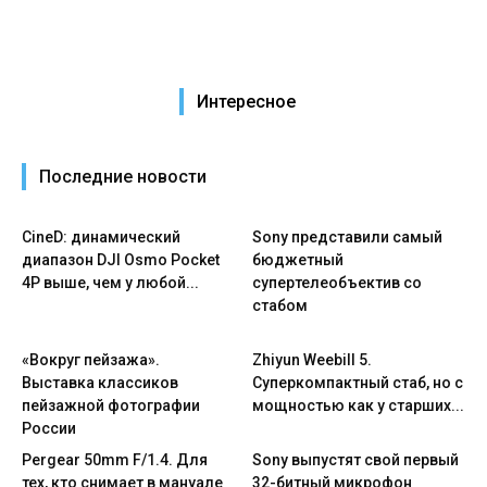
Интересное
Последние новости
CineD: динамический
Sony представили самый
диапазон DJI Osmo Pocket
бюджетный
4P выше, чем у любой...
супертелеобъектив со
стабом
«Вокруг пейзажа».
Zhiyun Weebill 5.
Выставка классиков
Cуперкомпактный стаб, но с
пейзажной фотографии
мощностью как у старших...
России
Pergear 50mm F/1.4. Для
Sony выпустят свой первый
тех, кто снимает в мануале
32-битный микрофон