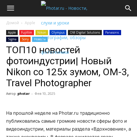
Домой
Apple
Apple
Fujifilm
Nikon
Olympus
OM Digital Solutions
Panasonic
Sigma
Sony
Новости
ТОП10 новостей
фотоиндустрии| Новый
Nikon со 125х зумом, OM-3,
Travel Photographer
Автор
photar
-
Фев 10, 2025
На прошлой неделе на Photar.ru традиционно
публиковались самые громкие новости сферы фото и
видеоиндустрии, материалы раздела «Вдохновение», а
также эксклюзивы. В феврале ожидается сразу