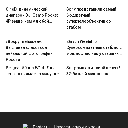
CineD: динамический
Sony представили самый
диапазон DJI Osmo Pocket
бюджетный
4P выше, чем у любой...
супертелеобъектив со
стабом
«Вокруг пейзажа».
Zhiyun Weebill 5.
Выставка классиков
Cуперкомпактный стаб, но с
пейзажной фотографии
мощностью как у старших...
России
Pergear 50mm F/1.4. Для
Sony выпустят свой первый
тех, кто снимает в мануале
32-битный микрофон