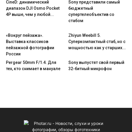
CineD: динамический
Sony представили самый
диапазон DJI Osmo Pocket
бюджетный
4P выше, чем у любой...
супертелеобъектив со
стабом
«Вокруг пейзажа».
Zhiyun Weebill 5.
Выставка классиков
Cуперкомпактный стаб, но с
пейзажной фотографии
мощностью как у старших...
России
Pergear 50mm F/1.4. Для
Sony выпустят свой первый
тех, кто снимает в мануале
32-битный микрофон