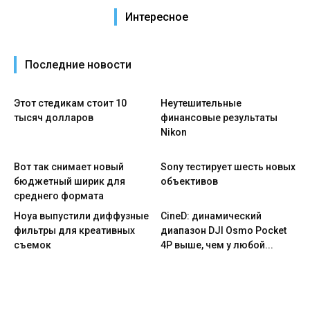
Интересное
Последние новости
Этот стедикам стоит 10
Неутешительные
тысяч долларов
финансовые результаты
Nikon
Вот так снимает новый
Sony тестирует шесть новых
бюджетный ширик для
объективов
среднего формата
Hoya выпустили диффузные
CineD: динамический
фильтры для креативных
диапазон DJI Osmo Pocket
съемок
4P выше, чем у любой...