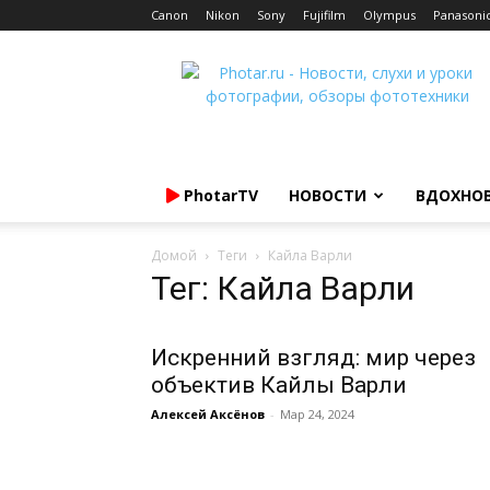
Canon
Nikon
Sony
Fujifilm
Olympus
Panasoni
Photar.ru
PhotarTV
НОВОСТИ
ВДОХНО
Домой
Теги
Кайла Варли
Тег: Кайла Варли
Искренний взгляд: мир через
объектив Кайлы Варли
Алексей Аксёнов
-
Мар 24, 2024