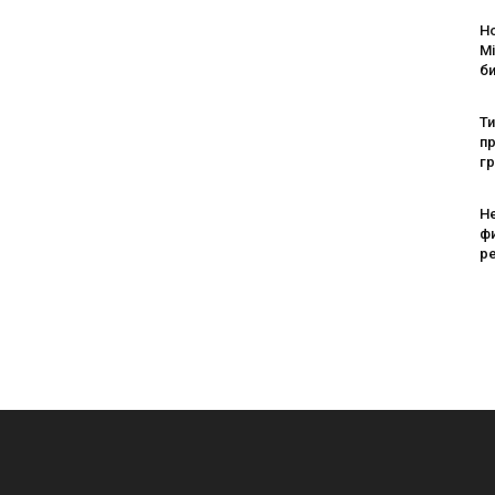
Н
Mi
б
Т
пр
г
Н
ф
ре