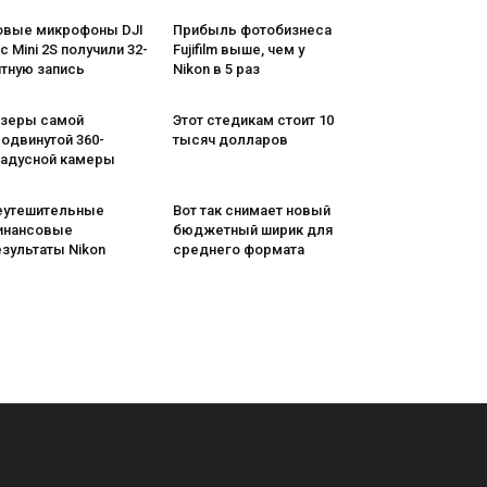
овые микрофоны DJI
Прибыль фотобизнеса
c Mini 2S получили 32-
Fujifilm выше, чем у
итную запись
Nikon в 5 раз
изеры самой
Этот стедикам стоит 10
одвинутой 360-
тысяч долларов
радусной камеры
еутешительные
Вот так снимает новый
инансовые
бюджетный ширик для
зультаты Nikon
среднего формата