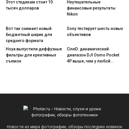
Этот стедикам стоит 10
Неутешительные
тысяч долларов
финансовые результаты
Nikon
Вот так снимает новый
Sony тестирует шесть новых
бюджетный ширик для
объективов
среднего формата
Hoya выпустили диффузные
CineD: динамический
фильтры для креативных
диапазон DJI Osmo Pocket
съемок
4P выше, чем у любой...
Новости из мира фотографии, обзоры последних новинок