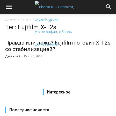
Домой
Теги
Fujifilm X-T2s
Тег: Fujifilm X-T2s
Правда или ложь? Fujifilm готовит X-T2s
со стабилизацией?
Дмитрий
-
Июл 20, 2017
Интересное
Последние новости