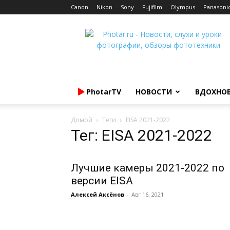
Canon
Nikon
Sony
Fujifilm
Olympus
Panasoni
Photar.ru
PhotarTV
НОВОСТИ
ВДОХНО
Домой
Теги
EISA 2021-2022
Тег: EISA 2021-2022
Лучшие камеры 2021-2022 по
версии EISA
Алексей Аксёнов
-
Авг 16, 2021