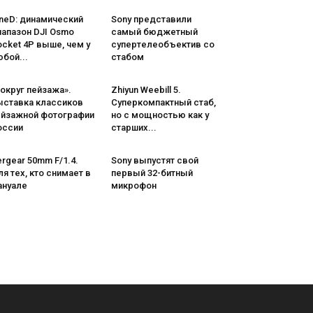
neD: динамический
Sony представили
иапазон DJI Osmo
самый бюджетный
cket 4P выше, чем у
супертелеобъектив со
бой...
стабом
округ пейзажа».
Zhiyun Weebill 5.
ыставка классиков
Cуперкомпактный стаб,
ейзажной фотографии
но с мощностью как у
оссии
старших...
rgear 50mm F/1.4.
Sony выпустят свой
я тех, кто снимает в
первый 32-битный
ануале
микрофон