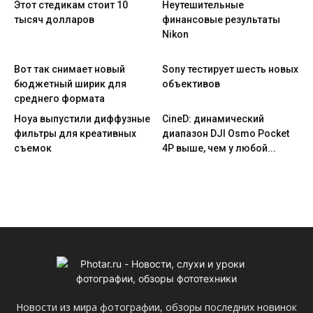
Этот стедикам стоит 10
Неутешительные
тысяч долларов
финансовые результаты
Nikon
Вот так снимает новый
Sony тестирует шесть новых
бюджетный ширик для
объективов
среднего формата
Hoya выпустили диффузные
CineD: динамический
фильтры для креативных
диапазон DJI Osmo Pocket
съемок
4P выше, чем у любой...
Новости из мира фотографии, обзоры последних новинок