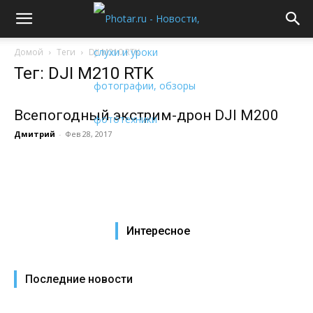
Домой
Теги
DJI M210 RTK
Тег: DJI M210 RTK
Всепогодный экстрим-дрон DJI M200
Дмитрий
-
Фев 28, 2017
Интересное
Последние новости