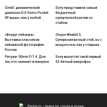
CineD: динамический
Sony представили самый
диапазон DJI Osmo Pocket
бюджетный
4P выше, чем у любой...
супертелеобъектив со
стабом
«Вокруг пейзажа».
Zhiyun Weebill 5.
Выставка классиков
Cуперкомпактный стаб, но с
пейзажной фотографии
мощностью как у старших...
России
Pergear 50mm F/1.4. Для
Sony выпустят свой первый
тех, кто снимает в мануале
32-битный микрофон