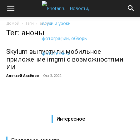
Домой
Теги
аноны
Тег: аноны
Skylum выпустили мобильное
приложение imgmi с возможностями
ИИ
Алексей Аксёнов
-
Окт 3, 2022
Интересное