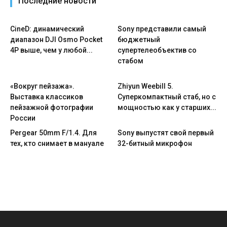
Последние новости
CineD: динамический
Sony представили самый
диапазон DJI Osmo Pocket
бюджетный
4P выше, чем у любой...
супертелеобъектив со
стабом
«Вокруг пейзажа».
Zhiyun Weebill 5.
Выставка классиков
Cуперкомпактный стаб, но с
пейзажной фотографии
мощностью как у старших...
России
Pergear 50mm F/1.4. Для
Sony выпустят свой первый
тех, кто снимает в мануале
32-битный микрофон