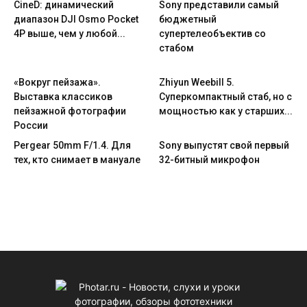
CineD: динамический
Sony представили самый
диапазон DJI Osmo Pocket
бюджетный
4P выше, чем у любой...
супертелеобъектив со
стабом
«Вокруг пейзажа».
Zhiyun Weebill 5.
Выставка классиков
Cуперкомпактный стаб, но с
пейзажной фотографии
мощностью как у старших...
России
Pergear 50mm F/1.4. Для
Sony выпустят свой первый
тех, кто снимает в мануале
32-битный микрофон