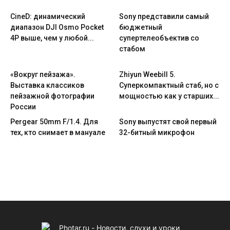
CineD: динамический
Sony представили самый
диапазон DJI Osmo Pocket
бюджетный
4P выше, чем у любой...
супертелеобъектив со
стабом
«Вокруг пейзажа».
Zhiyun Weebill 5.
Выставка классиков
Cуперкомпактный стаб, но с
пейзажной фотографии
мощностью как у старших...
России
Pergear 50mm F/1.4. Для
Sony выпустят свой первый
тех, кто снимает в мануале
32-битный микрофон