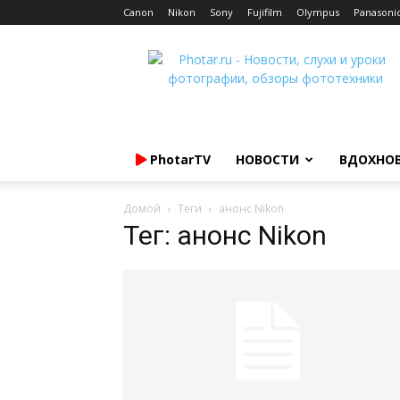
Canon
Nikon
Sony
Fujifilm
Olympus
Panasoni
Photar.ru
PhotarTV
НОВОСТИ
ВДОХНО
Домой
Теги
анонс Nikon
Тег: анонс Nikon