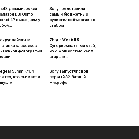
neD: динамический
Sony представили
иапазон DJI Osmo
самый бюджетный
cket 4P выше, чем у
супертелеобъектив со
бой...
стабом
округ пейзажа».
Zhiyun Weebill 5.
ыставка классиков
Cуперкомпактный стаб,
ейзажной фотографии
но с мощностью как у
оссии
старших...
rgear 50mm F/1.4.
Sony выпустят свой
я тех, кто снимает в
первый 32-битный
ануале
микрофон