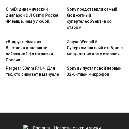
CineD: динамический
Sony представили самый
диапазон DJI Osmo Pocket
бюджетный
4P выше, чем у любой...
супертелеобъектив со
стабом
«Вокруг пейзажа».
Zhiyun Weebill 5.
Выставка классиков
Cуперкомпактный стаб, но с
пейзажной фотографии
мощностью как у старших...
России
Pergear 50mm F/1.4. Для
Sony выпустят свой первый
тех, кто снимает в мануале
32-битный микрофон