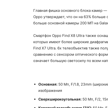
Главная фишка основного блока камер — 
Oppo утверждает, что он на 63% больше 
больше основной камеры 200 МП на Galaxy
Смартфон Oppo Find X8 Ultra также осна
которых имеют более широкие диафрагм
Find X7 Ultra. 6x телеобъектив также по
сравнению с сенсором оптического формат
означает большую светосилу по всем на
Основная:
50 Мп, F/1.8, 23mm (широки
изображения
Сверхширокоугольная:
50 Мп, F/2, 1
Короткий телеобъектив (3Х):
50 Мп, F