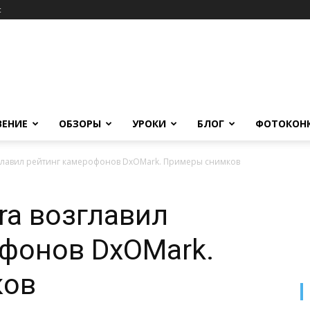
c
ВЕНИЕ
ОБЗОРЫ
УРОКИ
БЛОГ
ФОТОКОН
озглавил рейтинг камерофонов DxOMark. Примеры снимков
tra возглавил
фонов DxOMark.
ков