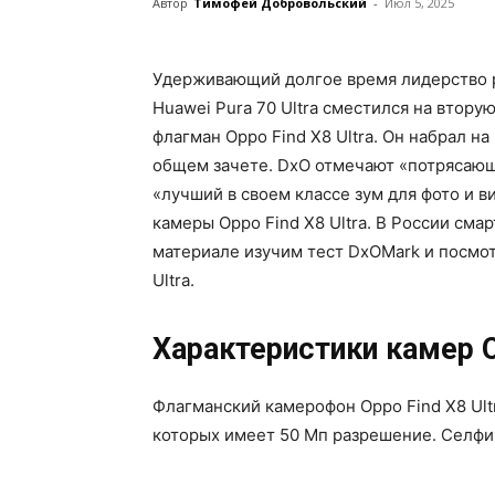
Автор
Тимофей Добровольский
-
Июл 5, 2025
Удерживающий долгое время лидерство 
Huawei Pura 70 Ultra сместился на втору
флагман Oppo Find X8 Ultra. Он набрал н
общем зачете. DxO отмечают «потрясающ
«лучший в своем классе зум для фото и 
камеры Oppo Find X8 Ultra. В России сма
материале изучим тест DxOMark и посмот
Ultra.
Характеристики камер Op
Флагманский камерофон Oppo Find X8 Ult
которых имеет 50 Мп разрешение. Селфи