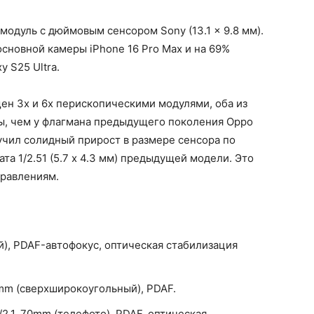
модуль с дюймовым сенсором Sony (13.1 x 9.8 мм).
основной камеры iPhone 16 Pro Max и на 69%
 S25 Ultra.
щен 3x и 6x перископическими модулями, оба из
ы, чем у флагмана предыдущего поколения Oppo
лучил солидный прирост в размере сенсора по
а 1/2.51 (5.7 x 4.3 мм) предыдущей модели. Это
правлениям.
й), PDAF-автофокус, оптическая стабилизация
5mm (сверхширокоугольный), PDAF.
/2.1, 70mm (телефото), PDAF, оптическая