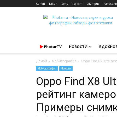
Canon
Nikon
Sony
Fujifilm
Olympus
Panasoni
Photar.ru
PhotarTV
НОВОСТИ
ВДОХНО
Домой
Мобилография
Oppo Find X8 Ultra в
Мобилография
Новости
Oppo Find X8 Ul
рейтинг камеро
Примеры сним