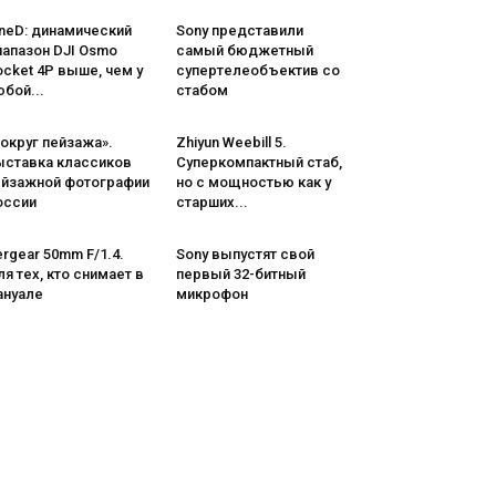
neD: динамический
Sony представили
иапазон DJI Osmo
самый бюджетный
cket 4P выше, чем у
супертелеобъектив со
бой...
стабом
округ пейзажа».
Zhiyun Weebill 5.
ыставка классиков
Cуперкомпактный стаб,
ейзажной фотографии
но с мощностью как у
оссии
старших...
rgear 50mm F/1.4.
Sony выпустят свой
я тех, кто снимает в
первый 32-битный
ануале
микрофон