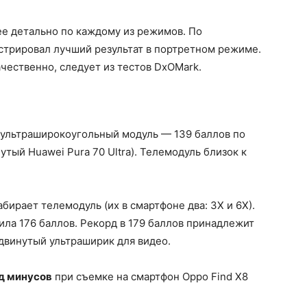
ее детально по каждому из режимов. По
нстрировал лучший результат в портретном режиме.
чественно, следует из тестов DxOMark.
 ультраширокоугольный модуль — 139 баллов по
тый Huawei Pura 70 Ultra). Телемодуль близок к
ирает телемодуль (их в смартфоне два: 3Х и 6Х).
ила 176 баллов. Рекорд в 179 баллов принадлежит
одвинутый ультраширик для видео.
д минусов
при съемке на смартфон Oppo Find X8