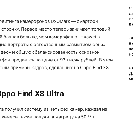
Ci
д
Po
рейтинга камерофонов DxOMark — смартфон
лю
ю строчку. Первое место теперь занимает топовый
а 6 баллов больше, чем камерофон от Huawei в
«В
В
ие портреты с естественным размытием фона»,
п
видео» и общую сбалансированность основной
Р
ртфон продается по цене от 92 тысяч рублей. В этом
рим примеры кадров, сделанных на Oppo Find X8
Pe
Дл
м
po Find X8 Ultra
ra получил систему из четырех камер, каждая из
-камера также получила матрицу на 50 Мп.