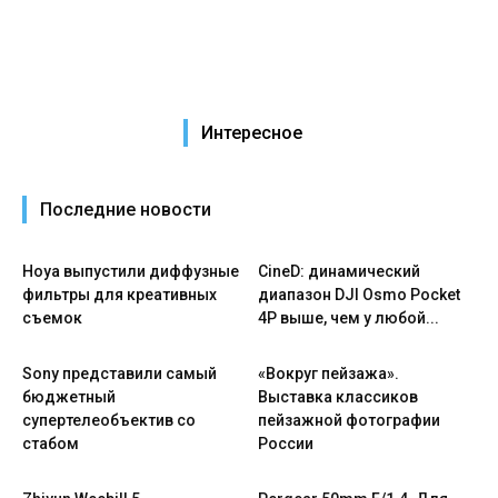
Интересное
Последние новости
Hoya выпустили диффузные
CineD: динамический
фильтры для креативных
диапазон DJI Osmo Pocket
съемок
4P выше, чем у любой...
Sony представили самый
«Вокруг пейзажа».
бюджетный
Выставка классиков
супертелеобъектив со
пейзажной фотографии
стабом
России