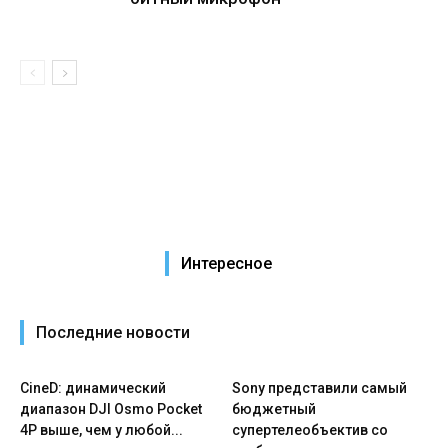
Интересное
Последние новости
CineD: динамический
Sony представили самый
диапазон DJI Osmo Pocket
бюджетный
4P выше, чем у любой...
супертелеобъектив со