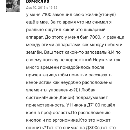
Вячеслав
Дек 10, 2013 в 19:52
у меня 7100 закончил свою жизнь(утонул)
ещё в мае. За то время что им снимал я
реально ощутил какой это шикарный
аппарат. До этого у меня был 7000. И разница
между этими аппаратами как между небом и
землёй. Ваш тест какой-то запоздалый.И по
своему посылу не корректный.Неужели так
много времени понадобилось после
призентации,чтобы понять и рассказать
кэнонистам как неудобно расположены
элементы управления?))) Любая
система(Никон,Кэнон) подразумевает
приемственность. У Никона Д7100 пошёл
крен в проф область.По расположению
кнопок и по эргономике.Кто это может
оценить?Тот кто снимал на Д300с,тот кто