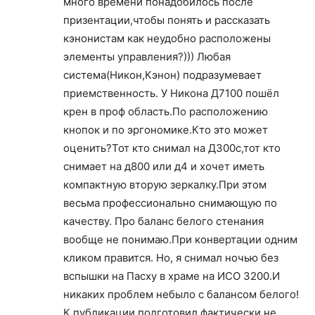
много времени понадобилось после
призентации,чтобы понять и рассказать
кэнонистам как неудобно расположены
элементы управления?))) Любая
система(Никон,Кэнон) подразумевает
приемственность. У Никона Д7100 пошёл
крен в проф область.По расположению
кнопок и по эргономике.Кто это может
оценить?Тот кто снимал на Д300с,тот кто
снимает на д800 или д4 и хочет иметь
компактную вторую зеркалку.При этом
весьма профессионально снимающую по
качеству. Про баланс белого стенания
вообще не понимаю.При конвертации одним
кликом правится. Но, я снимал ночью без
вспышки на Пасху в храме на ИСО 3200.И
никаких проблем небыло с балансом белого!
К публикации подготовил фактически не