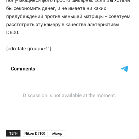
получающиеся фото просто шикарны. Если Вы хотели
бы секономить денег, и не имеете ни каких
предубеждений против меньшей матрицы – советуем
расстотреть эту камеру в качестве альтернативы
D600.
[adrotate group=»1″]
ТЕГИ
Nikon D7100
обзор