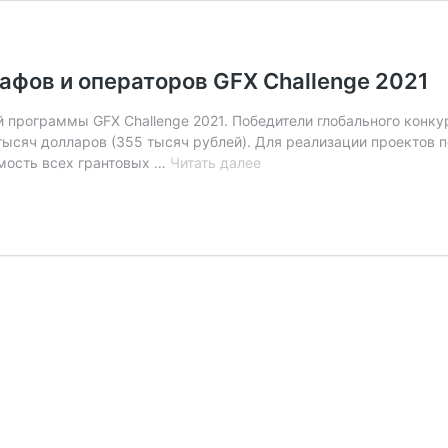
рафов и операторов GFX Challenge 2021
ой программы GFX Challenge 2021. Победители глобального конку
тысяч долларов (355 тысяч рублей). Для реализации проектов по
Fujifilm
имость всех грантовых …
Читать далее
запустили
конкурс
для
фотографов
и
операторов
GFX
Challenge
2021